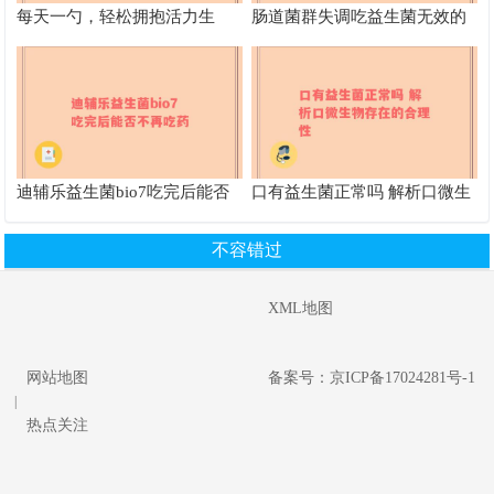
每天一勺，轻松拥抱活力生
肠道菌群失调吃益生菌无效的
活，klys益生菌让你焕发新生”
原因及其他改善途径
迪辅乐益生菌bio7吃完后能否
口有益生菌正常吗 解析口微生
不再吃药
物存在的合理性
不容错过
XML地图
网站地图
备案号：京ICP备17024281号-1
|
热点关注