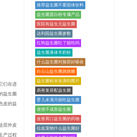
推荐益生菌不要固体饮料
益生菌蛋白粉专属产品
医院有益生元益生菌
达利园益生菌参数
红狗益生菌吐了能吃吗
益生菌液体羊奶粉
什么益生菌对脸部好吸收
白云山益生菌跳跳糖
益生菌粉末状滴剂图片
它们在进
易善复搭配益生菌
的益生菌
婴儿未满月能吃益生菌
色皮的益
便便不成形益生菌
改善胃口益生菌的药物
这层外皮
拉血宠物什么益生菌好
生产过程