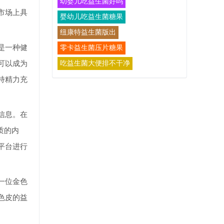
幼婴儿吃益生菌好吗
市场上具
婴幼儿吃益生菌糖果
纽康特益生菌版出
是一种健
零卡益生菌压片糖果
可以成为
吃益生菌大便排不干净
持精力充
信息。在
质的内
平台进行
一位金色
色皮的益