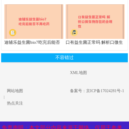
活，klys益生菌让你焕发新生”
原因及其他改善途径
迪辅乐益生菌bio7吃完后能否
口有益生菌正常吗 解析口微生
不再吃药
物存在的合理性
不容错过
XML地图
网站地图
备案号：京ICP备17024281号-1
|
热点关注
免责声明：本文部分内容来源于网络，仅用于参考、
免责声明：本文部分内容来源于网络，仅用于参考、