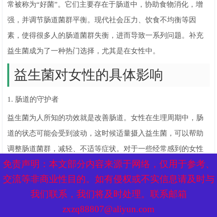
常被称为“好菌”。它们主要存在于肠道中，协助食物消化，增
强，并调节肠道菌群平衡。现代社会压力、饮食不均衡等因
素，使得很多人的肠道菌群失衡，进而导致一系列问题。补充
益生菌成为了一种热门选择，尤其是在女性中。
益生菌对女性的具体影响
1. 肠道的守护者
益生菌为人所知的功效就是改善肠道。女性在生理周期中，肠
道的状态可能会受到波动，这时候适量摄入益生菌，可以帮助
调整肠道菌群，减轻、不适等症状。对于一些经常感到的女性
免责声明：本文部分内容来源于网络，仅用于参考、
免责声明：本文部分内容来源于网络，仅用于参考、
而言，适量补充益生菌可帮助促进消化、缓解，维持良好的肠
交流等非商业性目的。如有侵权或不实信息请及时与
交流等非商业性目的。如有侵权或不实信息请及时与
道功能。
我们联系，我们将及时处理。联系邮箱
我们联系，我们将及时处理。联系邮箱
2. 增强
zxzq88807@aliyun.com
zxzq88807@aliyun.com
女性通常在生理和心理方面承受较大的压力，系统也更易受到