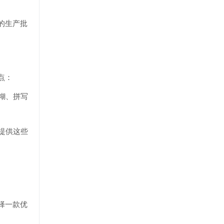
的生产批
点：
糊、拼写
提供这些
择一款优