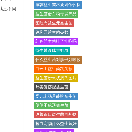
推荐益生菌不要固体饮料
满足不同
益生菌蛋白粉专属产品
医院有益生元益生菌
达利园益生菌参数
红狗益生菌吐了能吃吗
益生菌液体羊奶粉
什么益生菌对脸部好吸收
白云山益生菌跳跳糖
益生菌粉末状滴剂图片
易善复搭配益生菌
婴儿未满月能吃益生菌
便便不成形益生菌
改善胃口益生菌的药物
拉血宠物什么益生菌好