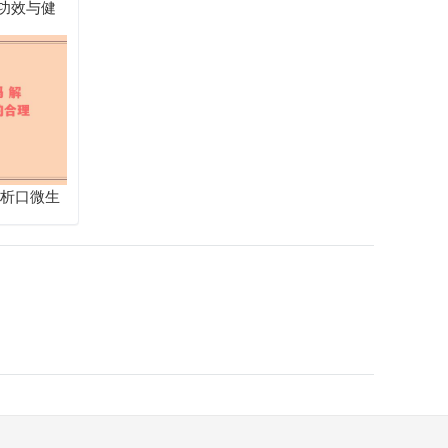
功效与健
解析口微生