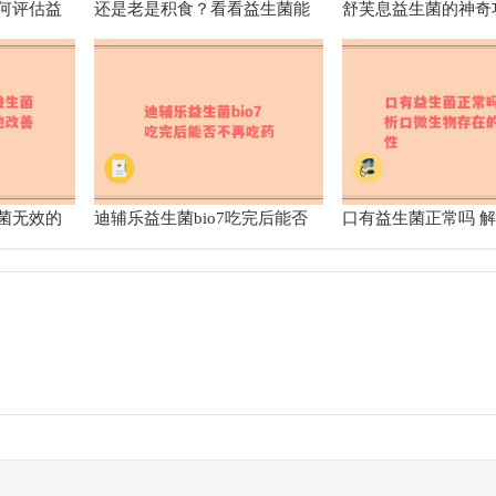
何评估益
还是老是积食？看看益生菌能
舒芙息益生菌的神奇
？
否帮你拯救肠胃危机
康益处全面解析
菌无效的
迪辅乐益生菌bio7吃完后能否
口有益生菌正常吗 
不再吃药
物存在的合理性