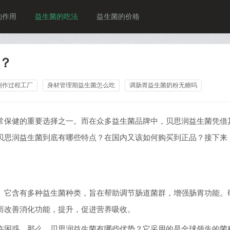
的作用
益生菌的吃法
益生菌的价格
？
制作过程工厂
身材管理期益生菌怎么吃
调肠胃益生菌奶粉无糖吗
常保健的重要选择之一。而在众多益生菌品牌中，贝思润益生菌凭借
贝思润益生菌到底有哪些特点？在国内又该如何购买到正品？接下来
。它含有多种益生菌种类，旨在帮助调节肠道菌群，增强肠胃功能。
而改善消化功能，提升，促进营养吸收。
临困惑。那么，贝思润益生菌有哪些优势？它采用的是全球领先的菌