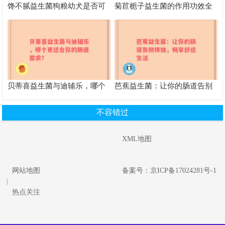
馋不腻益生菌狗粮幼犬是否可
菊苣栀子益生菌的作用功效全
以食用
解析 改善健康的得力助手
贝蒂喜益生菌与迪辅乐，哪个
芭蕉益生菌：让你的肠道告别
更适合你的肠道需求？
烦恼，畅享舒适生活
不容错过
XML地图
网站地图
备案号：京ICP备17024281号-1
|
热点关注