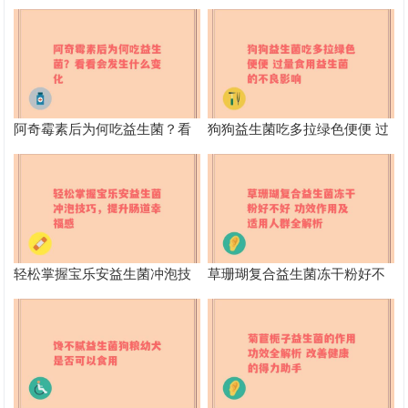
阿奇霉素后为何吃益生菌？看
狗狗益生菌吃多拉绿色便便 过
看会发生什么变化
量食用益生菌的不良影响
轻松掌握宝乐安益生菌冲泡技
草珊瑚复合益生菌冻干粉好不
巧，提升肠道幸福感
好 功效作用及适用人群全解析