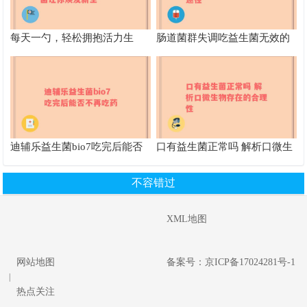
每天一勺，轻松拥抱活力生
肠道菌群失调吃益生菌无效的
活，klys益生菌让你焕发新生”
原因及其他改善途径
迪辅乐益生菌bio7吃完后能否
口有益生菌正常吗 解析口微生
不再吃药
物存在的合理性
不容错过
XML地图
网站地图
备案号：京ICP备17024281号-1
|
热点关注