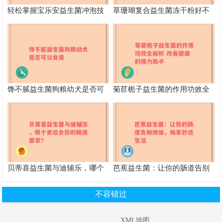
轻松掌握宝乐安益生菌冲泡技
草珊瑚复合益生菌冻干粉好不
巧，提升肠道幸福感
好 功效作用及适用人群全解析
馋不腻益生菌狗粮幼犬是否可
菊苣栀子益生菌的作用功效全
以食用
解析 改善健康的得力助手
贝蒂喜益生菌与迪辅乐，哪个
芭蕉益生菌：让你的肠道告别
更适合你的肠道需求？
烦恼，畅享舒适生活
不容错过
XML地图