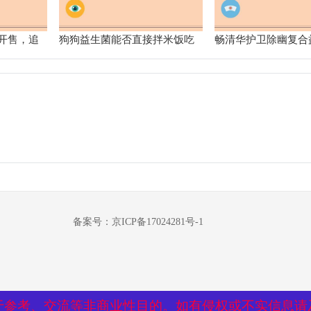
开售，追
狗狗益生菌能否直接拌米饭吃
畅清华护卫除幽复合
来了解
干粉：打造你的肠道
备案号：京ICP备17024281号-1
于参考、交流等非商业性目的。如有侵权或不实信息请
于参考、交流等非商业性目的。如有侵权或不实信息请