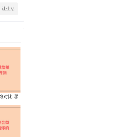
，让生活
焕然一新
粮对比 哪