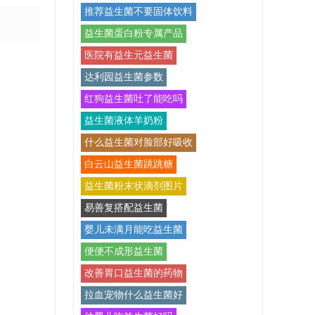
推荐益生菌不要固体饮料
益生菌蛋白粉专属产品
医院有益生元益生菌
达利园益生菌参数
红狗益生菌吐了能吃吗
益生菌液体羊奶粉
什么益生菌对脸部好吸收
白云山益生菌跳跳糖
益生菌粉末状滴剂图片
易善复搭配益生菌
婴儿未满月能吃益生菌
便便不成形益生菌
改善胃口益生菌的药物
拉血宠物什么益生菌好