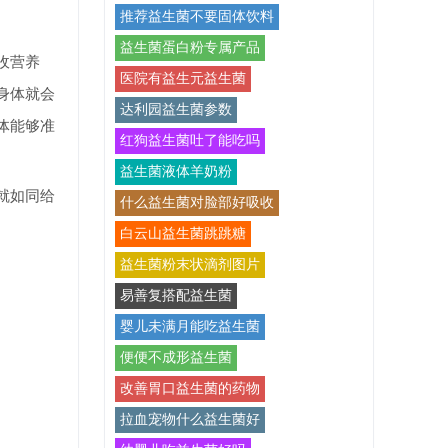
推荐益生菌不要固体饮料
益生菌蛋白粉专属产品
收营养
医院有益生元益生菌
身体就会
达利园益生菌参数
体能够准
红狗益生菌吐了能吃吗
益生菌液体羊奶粉
就如同给
什么益生菌对脸部好吸收
白云山益生菌跳跳糖
益生菌粉末状滴剂图片
易善复搭配益生菌
婴儿未满月能吃益生菌
便便不成形益生菌
改善胃口益生菌的药物
拉血宠物什么益生菌好