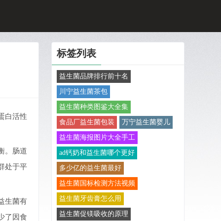
标签列表
益生菌品牌排行前十名
川宁益生菌茶包
益生菌种类图鉴大全集
蛋白活性
食品厂益生菌包装
万宁益生菌婴儿
益生菌海报图片大全手工
衡。肠道
ad钙奶和益生菌哪个更好
群处于平
多少亿的益生菌最好
益生菌国标检测方法视频
益生菌牙齿膏怎么用
益生菌有
益生菌促镁吸收的原理
少了因食