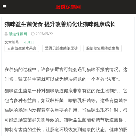
猫咪益生菌促食 提升改善消化让猫咪健康成长
肠道保镖网
2025-05-22
文章编号：
-10151
云南益生菌水果膏
爱恩贝益生菌纸尿裤
脸部修复屏障益生菌
在养猫的过程中，许多铲屎官可能会遇到猫咪不振的情况。这
时候，猫咪益生菌就可以成为解决问题的一个有效“法宝”。
猫咪益生菌是一种对猫咪肠道健康非常有益的微生物制剂。它
包含多种有益菌，如双歧杆菌、嗜酸乳杆菌等。这些有益菌在
猫咪的肠道内发挥着至关重要的作用。当猫咪出现不佳时，很
可能是肠道菌群失衡导致的。猫咪益生菌能够调节肠道菌群，
抑制有害菌的生长，让肠道环境恢复到健康的状态。健康的肠