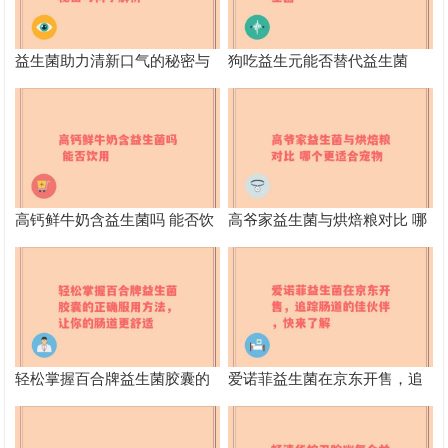
益生菌助力清新口气的秘密与
狗吃益生元能否替代益生菌
科学解析
高钙鲜牛奶含益生菌吗 能否饮
高爷家益生菌与烘焙粮对比 哪
用
个更适合宠物
轻松掌握百合牌益生菌胶囊的
爱诺菲益生菌在京东开售，追
正确服用方法，让你的肠道更
踪肠道的佳伙伴，快来了解
舒适