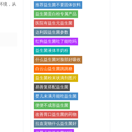
环境，从
推荐益生菌不要固体饮料
。
益生菌蛋白粉专属产品
医院有益生元益生菌
达利园益生菌参数
红狗益生菌吐了能吃吗
益生菌液体羊奶粉
什么益生菌对脸部好吸收
白云山益生菌跳跳糖
益生菌粉末状滴剂图片
易善复搭配益生菌
婴儿未满月能吃益生菌
便便不成形益生菌
改善胃口益生菌的药物
拉血宠物什么益生菌好