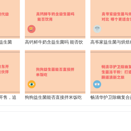
益生菌
高钙鲜牛奶含益生菌吗 能否饮
高爷家益生菌与烘焙
用
个更适合宠物
开售，追
狗狗益生菌能否直接拌米饭吃
畅清华护卫除幽复合
来了解
干粉：打造你的肠道