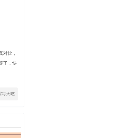
真对比，
等了，快
需每天吃