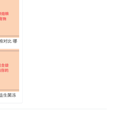
粮对比 哪
益生菌冻
清新之旅