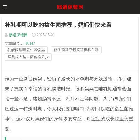
补乳期可以吃的益生菌推荐，妈妈们快来看
肠道保镖网
2025-05-20
文章编号：
-10147
乳酸菌原味益生菌饮品
益生菌独立包装红糖和白糖
拜奥成人益生菌价格多少
作为一位新晋妈妈，经历了漫长的怀孕期与分娩过程，终于迎
来了充实而幸福的母乳馈赠时光。很多妈妈在哺乳期通常会面
临一些不适，诸如肠胃不适、乳汁不足等问题。为了帮助你们
度过这一特殊时期，今天我们要聊聊“补乳期可以吃的益生菌推
荐”。这不仅对妈妈们的身体恢复有益，对宝宝的成长也至关重
要。