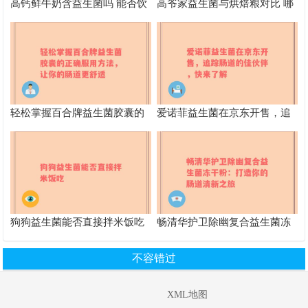
高钙鲜牛奶含益生菌吗 能否饮
高爷家益生菌与烘焙粮对比 哪
用
个更适合宠物
轻松掌握百合牌益生菌胶囊的
爱诺菲益生菌在京东开售，追
正确服用方法，让你的肠道更
踪肠道的佳伙伴，快来了解
舒适
狗狗益生菌能否直接拌米饭吃
畅清华护卫除幽复合益生菌冻
干粉：打造你的肠道清新之旅
不容错过
XML地图