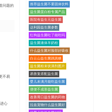
推荐益生菌不要固体饮料
道问题的
益生菌蛋白粉专属产品
医院有益生元益生菌
达利园益生菌参数
红狗益生菌吐了能吃吗
益生菌液体羊奶粉
什么益生菌对脸部好吸收
。
白云山益生菌跳跳糖
益生菌粉末状滴剂图片
易善复搭配益生菌
更不易
婴儿未满月能吃益生菌
便便不成形益生菌
改善胃口益生菌的药物
进心
拉血宠物什么益生菌好