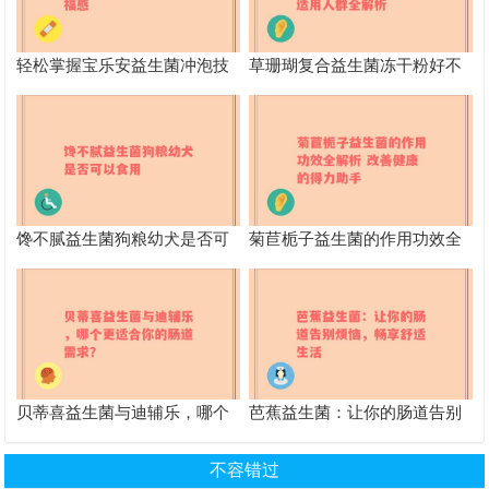
轻松掌握宝乐安益生菌冲泡技
草珊瑚复合益生菌冻干粉好不
巧，提升肠道幸福感
好 功效作用及适用人群全解析
馋不腻益生菌狗粮幼犬是否可
菊苣栀子益生菌的作用功效全
以食用
解析 改善健康的得力助手
贝蒂喜益生菌与迪辅乐，哪个
芭蕉益生菌：让你的肠道告别
更适合你的肠道需求？
烦恼，畅享舒适生活
不容错过