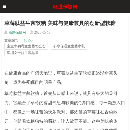
草莓肽益生菌软糖 美味与健康兼具的创新型软糖
肠道保镖网
2025-05-18
文章编号：
-10155
宝宝牛初乳益生菌怎么吃
补水保湿益生菌水乳
深圳女士益生菌品牌
在健康食品的广阔天地里，草莓肽益生菌软糖正逐渐崭露头
角，成为备受瞩目的明星产品。
草莓肽益生菌软糖，首先从口感上来说，就具有极大的吸引
力。它融合了草莓的香甜气息与软糖的Q弹口感，每一颗放入口
中，都像是一场味蕾的欢乐派对。那浓郁的草莓味在舌尖散
开，伴随着软糖独特的嚼劲，让人欲罢不能。这种美味的体