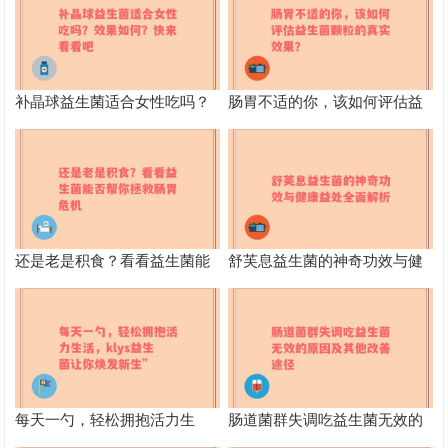
补晶球益生菌适合女性吃吗？
肠胃不适的你，该如何评估益
效果如何？快来看看吧
生菌颗粒的真实效果？
还是老是积食？看看益生菌能
舒芙息益生菌的神奇功效与健
否帮你拯救肠胃危机
康益处全面解析
每天一勺，轻松拥抱活力生
肠道菌群失调吃益生菌无效的
活，klys益生菌让你焕发新生”
原因及其他改善途径