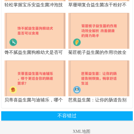
轻松掌握宝乐安益生菌冲泡技
草珊瑚复合益生菌冻干粉好不
巧，提升肠道幸福感
好 功效作用及适用人群全解析
馋不腻益生菌狗粮幼犬是否可
菊苣栀子益生菌的作用功效全
以食用
解析 改善健康的得力助手
贝蒂喜益生菌与迪辅乐，哪个
芭蕉益生菌：让你的肠道告别
更适合你的肠道需求？
烦恼，畅享舒适生活
不容错过
XML地图