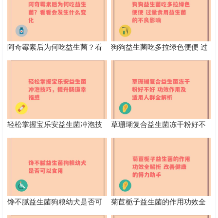
阿奇霉素后为何吃益生菌？看
狗狗益生菌吃多拉绿色便便 过
看会发生什么变化
量食用益生菌的不良影响
轻松掌握宝乐安益生菌冲泡技
草珊瑚复合益生菌冻干粉好不
巧，提升肠道幸福感
好 功效作用及适用人群全解析
馋不腻益生菌狗粮幼犬是否可
菊苣栀子益生菌的作用功效全
以食用
解析 改善健康的得力助手