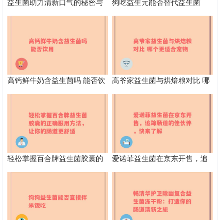
益生菌助力清新口气的秘密与
狗吃益生元能否替代益生菌
科学解析
高钙鲜牛奶含益生菌吗 能否饮
高爷家益生菌与烘焙粮对比 哪
用
个更适合宠物
轻松掌握百合牌益生菌胶囊的
爱诺菲益生菌在京东开售，追
正确服用方法，让你的肠道更
踪肠道的佳伙伴，快来了解
舒适