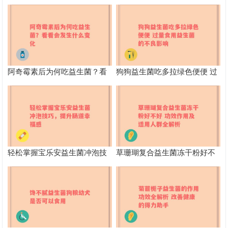
阿奇霉素后为何吃益生菌？看
狗狗益生菌吃多拉绿色便便 过
看会发生什么变化
量食用益生菌的不良影响
轻松掌握宝乐安益生菌冲泡技
草珊瑚复合益生菌冻干粉好不
巧，提升肠道幸福感
好 功效作用及适用人群全解析