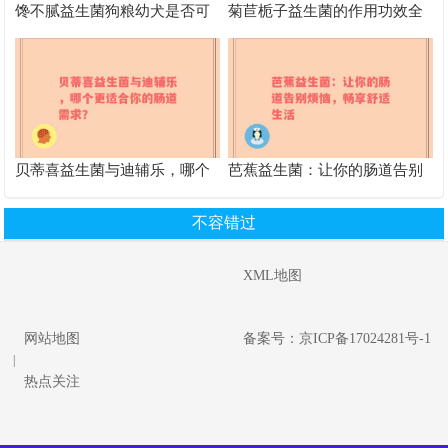
馋不腻益生菌狗粮幼犬是否可
菊苣栀子益生菌的作用功效全
以食用
解析 改善健康的得力助手
贝蒂喜益生菌与迪辅乐，哪个
芭蕉益生菌：让你的肠道告别
更适合你的肠道需求？
烦恼，畅享舒适生活
不容错过
XML地图
网站地图
备案号：京ICP备17024281号-1
|
热点关注