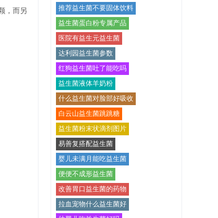
推荐益生菌不要固体饮料
颗，而另
益生菌蛋白粉专属产品
医院有益生元益生菌
达利园益生菌参数
红狗益生菌吐了能吃吗
益生菌液体羊奶粉
什么益生菌对脸部好吸收
白云山益生菌跳跳糖
益生菌粉末状滴剂图片
易善复搭配益生菌
婴儿未满月能吃益生菌
便便不成形益生菌
改善胃口益生菌的药物
拉血宠物什么益生菌好