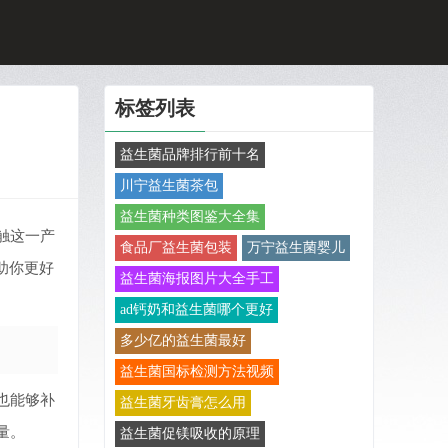
标签列表
益生菌品牌排行前十名
川宁益生菌茶包
益生菌种类图鉴大全集
触这一产
食品厂益生菌包装
万宁益生菌婴儿
助你更好
益生菌海报图片大全手工
ad钙奶和益生菌哪个更好
多少亿的益生菌最好
益生菌国标检测方法视频
也能够补
益生菌牙齿膏怎么用
量。
益生菌促镁吸收的原理