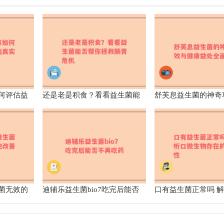
何评估益
还是老是积食？看看益生菌能
舒芙息益生菌的神奇
？
否帮你拯救肠胃危机
康益处全面解析
菌无效的
迪辅乐益生菌bio7吃完后能否
口有益生菌正常吗 
不再吃药
物存在的合理性