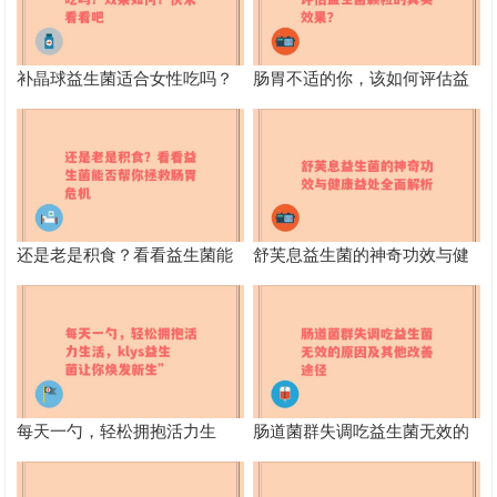
补晶球益生菌适合女性吃吗？
肠胃不适的你，该如何评估益
效果如何？快来看看吧
生菌颗粒的真实效果？
还是老是积食？看看益生菌能
舒芙息益生菌的神奇功效与健
否帮你拯救肠胃危机
康益处全面解析
每天一勺，轻松拥抱活力生
肠道菌群失调吃益生菌无效的
活，klys益生菌让你焕发新生”
原因及其他改善途径