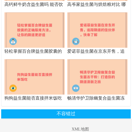
高钙鲜牛奶含益生菌吗 能否饮
高爷家益生菌与烘焙粮对比 哪
用
个更适合宠物
轻松掌握百合牌益生菌胶囊的
爱诺菲益生菌在京东开售，追
正确服用方法，让你的肠道更
踪肠道的佳伙伴，快来了解
舒适
狗狗益生菌能否直接拌米饭吃
畅清华护卫除幽复合益生菌冻
干粉：打造你的肠道清新之旅
不容错过
XML地图