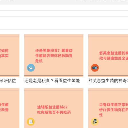
何评估益
还是老是积食？看看益生菌能
舒芙息益生菌的神奇
？
否帮你拯救肠胃危机
康益处全面解析