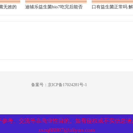
菌无效的
迪辅乐益生菌bio7吃完后能否
口有益生菌正常吗 
不再吃药
物存在的合理性
备案号：京ICP备17024281号-1
于参考、交流等非商业性目的。如有侵权或不实信息请
于参考、交流等非商业性目的。如有侵权或不实信息请
zxzq88807@aliyun.com
zxzq88807@aliyun.com