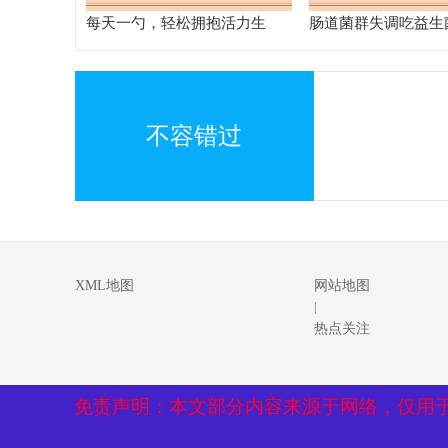
每天一勺，轻松拥抱活力生
肠道菌群失调吃益生
活，klys益生菌让你焕发新生”
原因及其他改善途径
不容错过
XML地图
网站地图
|
热点关注
免责声明：本文部分内容来源于网络，仅用
免责声明：本文部分内容来源于网络，仅用