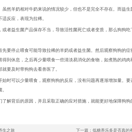
。虽然羊奶相对牛奶来说的情况较少，但也不是完全不存在。而益生
不适反应，表现为拉稀。
，或者益生菌产品保存不当，导致活性菌死亡或者变质，那么狗狗吃
首先要停止喂食可能导致拉稀的羊奶或者益生菌。然后观察狗狗的症
胃得到休息，之后再少量喂食一些清淡易消化的食物，如煮熟的鸡肉
那就要及时带狗狗去看兽医了。
开始时可以少量喂食，观察狗狗的反应，没有问题再逐渐增加量。要
菌。
们了解背后的原因，并且采取正确的应对措施，就能更好地保障狗狗
。
养生之旅
下一篇：
低糖养乐多是否真的