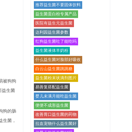
推荐益生菌不要固体饮料
益生菌蛋白粉专属产品
医院有益生元益生菌
达利园益生菌参数
红狗益生菌吐了能吃吗
益生菌液体羊奶粉
什么益生菌对脸部好吸收
白云山益生菌跳跳糖
益生菌粉末状滴剂图片
易被狗狗
易善复搭配益生菌
而益生菌
婴儿未满月能吃益生菌
便便不成形益生菌
狗狗的肠
改善胃口益生菌的药物
益生菌，
拉血宠物什么益生菌好