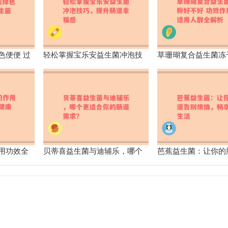
色便便 过
轻松掌握宝乐安益生菌冲泡技
草珊瑚复合益生菌冻
影响
巧，提升肠道幸福感
好 功效作用及适用
用功效全
贝蒂喜益生菌与迪辅乐，哪个
芭蕉益生菌：让你的
力助手
更适合你的肠道需求？
烦恼，畅享舒适生活