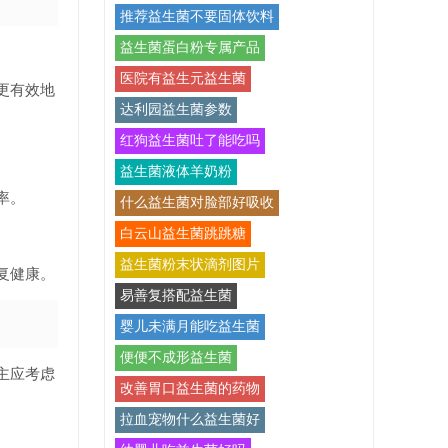
推荐益生菌不要固体饮料
益生菌蛋白粉专属产品
医院有益生元益生菌
更有效地
达利园益生菌参数
红狗益生菌吐了能吃吗
益生菌液体羊奶粉
率。
什么益生菌对脸部好吸收
白云山益生菌跳跳糖
益生菌粉末状滴剂图片
复健康。
易善复搭配益生菌
婴儿未满月能吃益生菌
便便不成形益生菌
主应考虑
改善胃口益生菌的药物
拉血宠物什么益生菌好