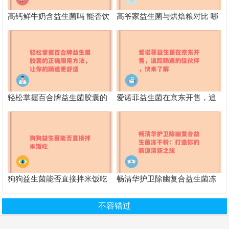
高钙鲜牛奶含益生菌吗 能否饮
高爷家益生菌与烘焙粮对比 哪
用
个更适合宠物
轻松掌握百合牌益生菌胶囊的
爱诺菲益生菌在京东开售，追
正确服用方法，让你的肠道更
踪肠道的佳伙伴，快来了解
舒适
狗狗益生菌能否直接拌米饭吃
畅清华护卫除幽复合益生菌冻
干粉：打造你的肠道清新之旅
不容错过