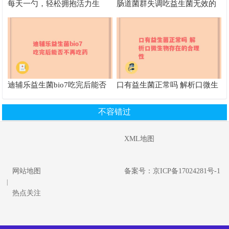
每天一勺，轻松拥抱活力生
肠道菌群失调吃益生菌无效的
活，klys益生菌让你焕发新生”
原因及其他改善途径
迪辅乐益生菌bio7吃完后能否
口有益生菌正常吗 解析口微生
不再吃药
物存在的合理性
不容错过
XML地图
网站地图
备案号：京ICP备17024281号-1
|
热点关注