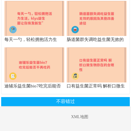
否帮你拯救肠胃危机
康益处全面解析
每天一勺，轻松拥抱活力生
肠道菌群失调吃益生菌无效的
活，klys益生菌让你焕发新生”
原因及其他改善途径
迪辅乐益生菌bio7吃完后能否
口有益生菌正常吗 解析口微生
不再吃药
物存在的合理性
不容错过
XML地图