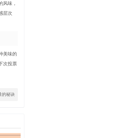
的风味，
感层次
种美味的
下次投票
量的秘诀