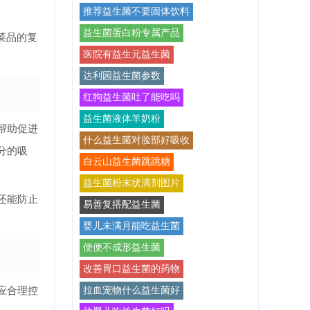
推荐益生菌不要固体饮料
益生菌蛋白粉专属产品
菜品的复
医院有益生元益生菌
达利园益生菌参数
红狗益生菌吐了能吃吗
益生菌液体羊奶粉
帮助促进
什么益生菌对脸部好吸收
分的吸
白云山益生菌跳跳糖
益生菌粉末状滴剂图片
还能防止
易善复搭配益生菌
婴儿未满月能吃益生菌
便便不成形益生菌
改善胃口益生菌的药物
应合理控
拉血宠物什么益生菌好