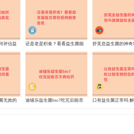
何评估益
还是老是积食？看看益生菌能
舒芙息益生菌的神奇
？
否帮你拯救肠胃危机
康益处全面解析
菌无效的
迪辅乐益生菌bio7吃完后能否
口有益生菌正常吗 
不再吃药
物存在的合理性