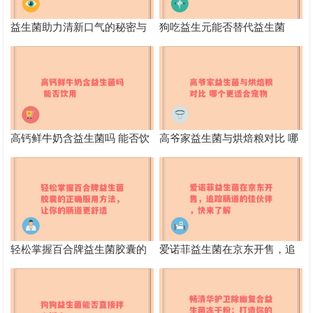
益生菌助力清新口气的秘密与
狗吃益生元能否替代益生菌
科学解析
高钙鲜牛奶含益生菌吗 能否饮
高爷家益生菌与烘焙粮对比 哪
用
个更适合宠物
轻松掌握百合牌益生菌胶囊的
爱诺菲益生菌在京东开售，追
正确服用方法，让你的肠道更
踪肠道的佳伙伴，快来了解
舒适