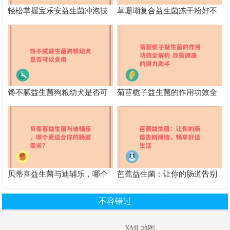
轻松掌握宝乐安益生菌冲泡技
草珊瑚复合益生菌冻干粉好不
巧，提升肠道幸福感
好 功效作用及适用人群全解析
馋不腻益生菌狗粮幼犬是否可
菊苣栀子益生菌的作用功效全
以食用
解析 改善健康的得力助手
贝蒂喜益生菌与迪辅乐，哪个
芭蕉益生菌：让你的肠道告别
更适合你的肠道需求？
烦恼，畅享舒适生活
不容错过
XML地图