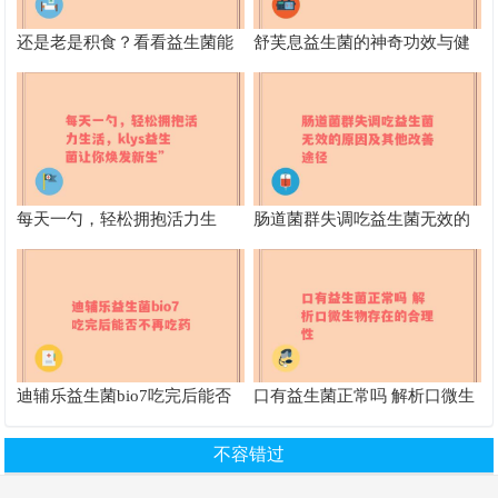
还是老是积食？看看益生菌能
舒芙息益生菌的神奇功效与健
否帮你拯救肠胃危机
康益处全面解析
每天一勺，轻松拥抱活力生
肠道菌群失调吃益生菌无效的
活，klys益生菌让你焕发新生”
原因及其他改善途径
迪辅乐益生菌bio7吃完后能否
口有益生菌正常吗 解析口微生
不再吃药
物存在的合理性
不容错过