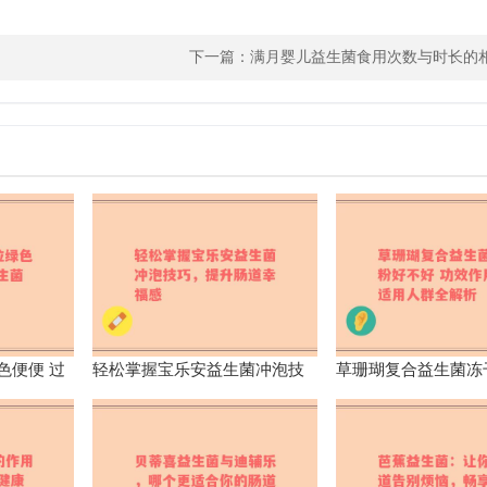
下一篇：
满月婴儿益生菌食用次数与时长的
色便便 过
轻松掌握宝乐安益生菌冲泡技
草珊瑚复合益生菌冻
影响
巧，提升肠道幸福感
好 功效作用及适用