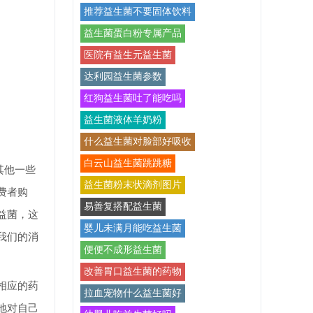
推荐益生菌不要固体饮料
益生菌蛋白粉专属产品
医院有益生元益生菌
达利园益生菌参数
红狗益生菌吐了能吃吗
益生菌液体羊奶粉
什么益生菌对脸部好吸收
白云山益生菌跳跳糖
与其他一些
益生菌粉末状滴剂图片
费者购
易善复搭配益生菌
益菌，这
婴儿未满月能吃益生菌
我们的消
便便不成形益生菌
改善胃口益生菌的药物
相应的药
拉血宠物什么益生菌好
地对自己