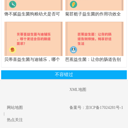
馋不腻益生菌狗粮幼犬是否可
菊苣栀子益生菌的作用功效全
以食用
解析 改善健康的得力助手
贝蒂喜益生菌与迪辅乐，哪个
芭蕉益生菌：让你的肠道告别
更适合你的肠道需求？
烦恼，畅享舒适生活
不容错过
XML地图
网站地图
备案号：京ICP备17024281号-1
|
热点关注