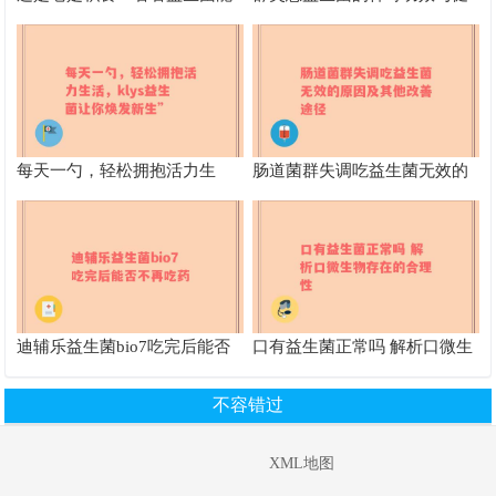
否帮你拯救肠胃危机
康益处全面解析
每天一勺，轻松拥抱活力生
肠道菌群失调吃益生菌无效的
活，klys益生菌让你焕发新生”
原因及其他改善途径
迪辅乐益生菌bio7吃完后能否
口有益生菌正常吗 解析口微生
不再吃药
物存在的合理性
不容错过
XML地图