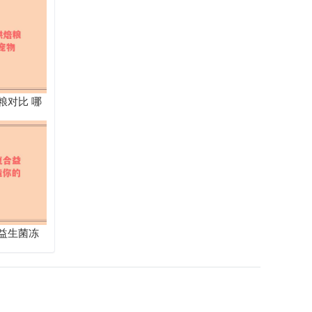
粮对比 哪
益生菌冻
清新之旅