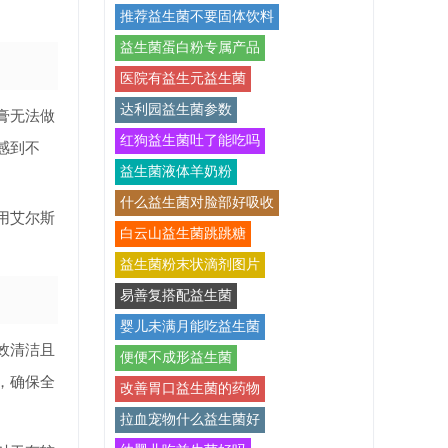
推荐益生菌不要固体饮料
益生菌蛋白粉专属产品
医院有益生元益生菌
达利园益生菌参数
膏无法做
红狗益生菌吐了能吃吗
感到不
益生菌液体羊奶粉
什么益生菌对脸部好吸收
用艾尔斯
白云山益生菌跳跳糖
益生菌粉末状滴剂图片
易善复搭配益生菌
婴儿未满月能吃益生菌
效清洁且
便便不成形益生菌
，确保全
改善胃口益生菌的药物
拉血宠物什么益生菌好