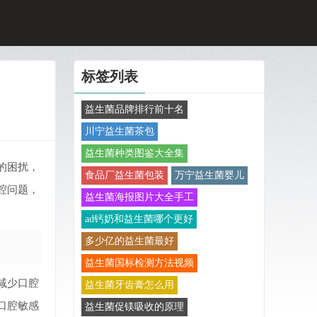
标签列表
益生菌品牌排行前十名
川宁益生菌茶包
益生菌种类图鉴大全集
的困扰，
食品厂益生菌包装
万宁益生菌婴儿
腔问题，
益生菌海报图片大全手工
ad钙奶和益生菌哪个更好
多少亿的益生菌最好
益生菌国标检测方法视频
减少口腔
益生菌牙齿膏怎么用
口腔敏感
益生菌促镁吸收的原理