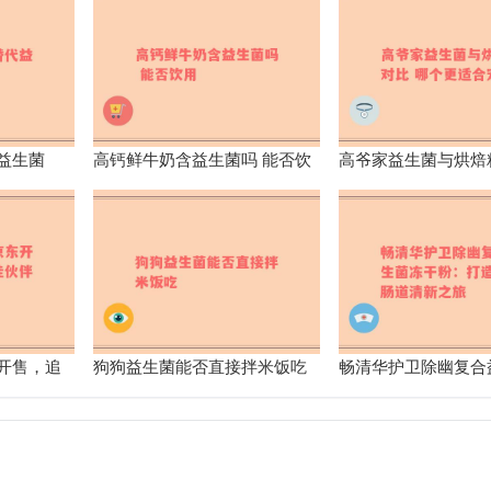
益生菌
高钙鲜牛奶含益生菌吗 能否饮
高爷家益生菌与烘焙
用
个更适合宠物
开售，追
狗狗益生菌能否直接拌米饭吃
畅清华护卫除幽复合
来了解
干粉：打造你的肠道