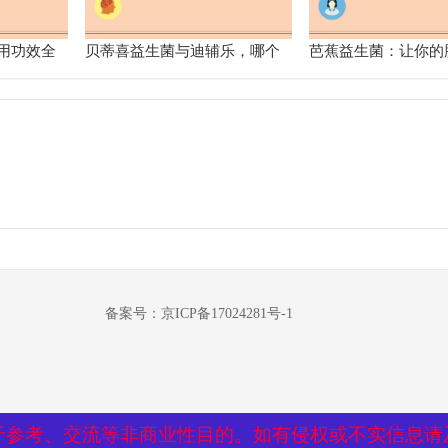
用功效全
贝蒂喜益生菌与迪辅乐，哪个
芭蕉益生菌：让你的
力助手
更适合你的肠道需求？
烦恼，畅享舒适生活
备案号：京ICP备17024281号-1
于参考、交流等非商业性目的。如有侵权或不实信息请
于参考、交流等非商业性目的。如有侵权或不实信息请