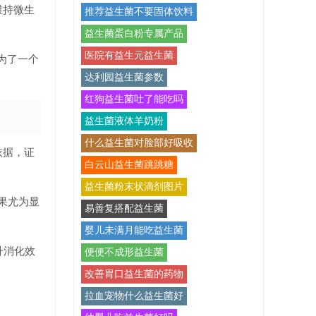
维持微生
推荐益生菌不要固体饮料
益生菌蛋白粉专属产品
医院有益生元益生菌
为了一个
达利园益生菌参数
红狗益生菌吐了能吃吗
益生菌液体羊奶粉
什么益生菌对脸部好吸收
依据，证
白云山益生菌跳跳糖
益生菌粉末状滴剂图片
果尤为显
易善复搭配益生菌
婴儿未满月能吃益生菌
升消化效
便便不成形益生菌
改善胃口益生菌的药物
拉血宠物什么益生菌好