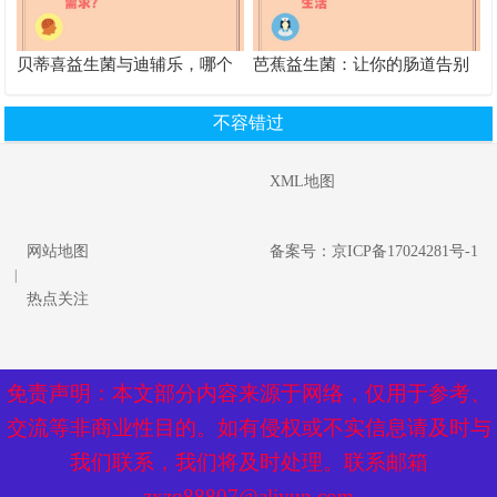
贝蒂喜益生菌与迪辅乐，哪个
芭蕉益生菌：让你的肠道告别
更适合你的肠道需求？
烦恼，畅享舒适生活
不容错过
XML地图
网站地图
备案号：京ICP备17024281号-1
|
热点关注
免责声明：本文部分内容来源于网络，仅用于参考、
免责声明：本文部分内容来源于网络，仅用于参考、
交流等非商业性目的。如有侵权或不实信息请及时与
交流等非商业性目的。如有侵权或不实信息请及时与
我们联系，我们将及时处理。联系邮箱
我们联系，我们将及时处理。联系邮箱
zxzq88807@aliyun.com
zxzq88807@aliyun.com