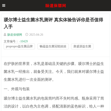
瑷尔博士益生菌水乳测评 真实体验告诉你是否值得
入手
肠道保镖网
2025-04-26
文章编号：
-10429
propropro益生菌品牌
畅藴益生菌冠聪娃娃
唐盛源益生菌
在护肤的世界里，水乳是基础且关键的步骤。瑷尔博士的益生
菌水乳一经推出，就备受关注。今天，我们就来对瑷尔博士益
生菌水乳进行一次全面的测评。
一、外观与包装
瑷尔博士益生菌水乳的包装简约而不失时尚感。瓶身采用了简
洁的设计，以白色为主色调，搭配清新的蓝色标识，给人一种