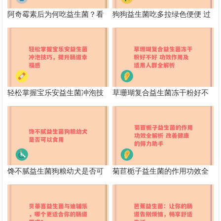
阿奇霉素后为何吃益生菌？看
狗狗益生菌吃多拉绿色便便 过
看会发生什么变化
量食用益生菌的不良影响
轻松掌握宝乐安益生菌冲泡技
草珊瑚复合益生菌冻干粉好不
巧，提升肠道幸福感
好 功效作用及适用人群全解析
馋不腻益生菌狗粮幼犬是否可
菊苣栀子益生菌的作用功效全
以食用
解析 改善健康的得力助手