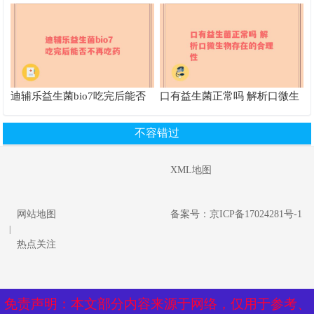
活，klys益生菌让你焕发新生”
原因及其他改善途径
迪辅乐益生菌bio7吃完后能否
口有益生菌正常吗 解析口微生
不再吃药
物存在的合理性
不容错过
XML地图
网站地图
备案号：京ICP备17024281号-1
|
热点关注
免责声明：本文部分内容来源于网络，仅用于参考、
免责声明：本文部分内容来源于网络，仅用于参考、