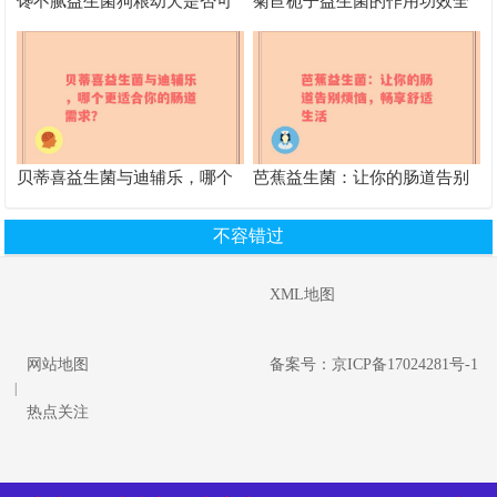
馋不腻益生菌狗粮幼犬是否可
菊苣栀子益生菌的作用功效全
以食用
解析 改善健康的得力助手
贝蒂喜益生菌与迪辅乐，哪个
芭蕉益生菌：让你的肠道告别
更适合你的肠道需求？
烦恼，畅享舒适生活
不容错过
XML地图
网站地图
备案号：京ICP备17024281号-1
|
热点关注