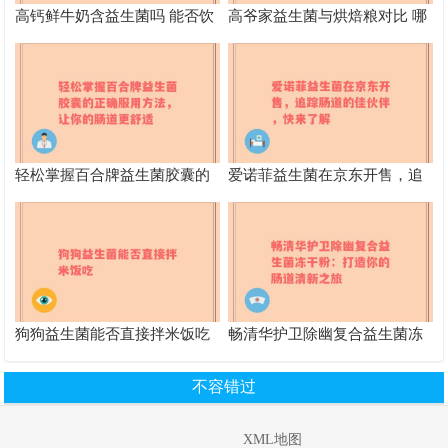
高钙鲜牛奶含益生菌吗 能否饮
高爷家益生菌与烘焙粮对比 哪
用
个更适合宠物
轻松掌握百合牌益生菌胶囊的
爱诺菲益生菌在京东开售，追
正确服用方法，让你的肠道更
踪肠道的佳伙伴，快来了解
舒适
狗狗益生菌能否直接拌米饭吃
畅清华护卫除幽复合益生菌冻
干粉：打造你的肠道清新之旅
不容错过
XML地图