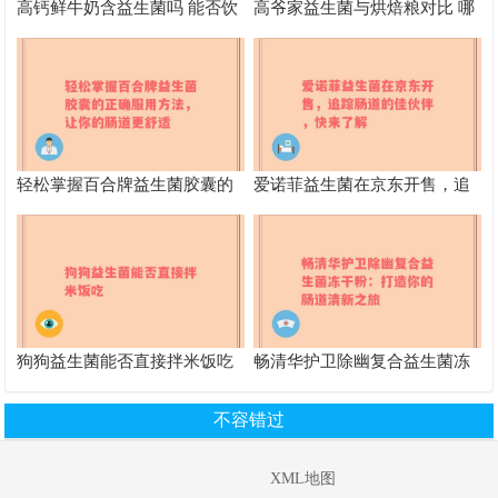
高钙鲜牛奶含益生菌吗 能否饮
高爷家益生菌与烘焙粮对比 哪
用
个更适合宠物
轻松掌握百合牌益生菌胶囊的
爱诺菲益生菌在京东开售，追
正确服用方法，让你的肠道更
踪肠道的佳伙伴，快来了解
舒适
狗狗益生菌能否直接拌米饭吃
畅清华护卫除幽复合益生菌冻
干粉：打造你的肠道清新之旅
不容错过
XML地图