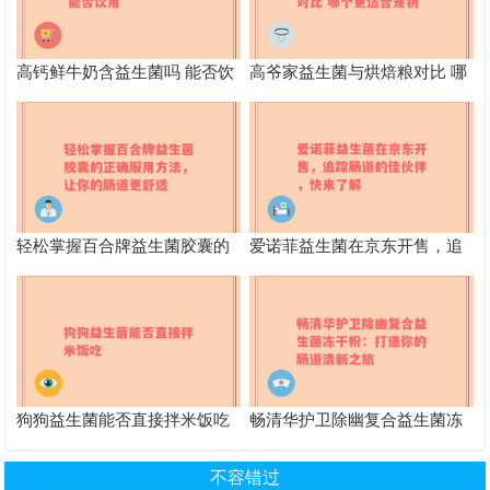
高钙鲜牛奶含益生菌吗 能否饮
高爷家益生菌与烘焙粮对比 哪
用
个更适合宠物
轻松掌握百合牌益生菌胶囊的
爱诺菲益生菌在京东开售，追
正确服用方法，让你的肠道更
踪肠道的佳伙伴，快来了解
舒适
狗狗益生菌能否直接拌米饭吃
畅清华护卫除幽复合益生菌冻
干粉：打造你的肠道清新之旅
不容错过